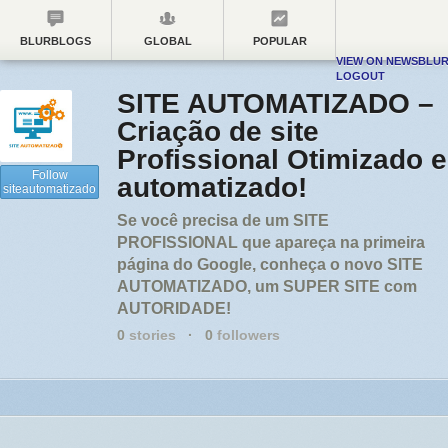
BLURBLOGS
GLOBAL
POPULAR
VIEW ON NEWSBLU
LOGOUT
SITE AUTOMATIZADO –
Criação de site
Profissional Otimizado e
Follow
automatizado!
siteautomatizado
Se você precisa de um SITE
PROFISSIONAL que apareça na primeira
página do Google, conheça o novo SITE
AUTOMATIZADO, um SUPER SITE com
AUTORIDADE!
0
stories
·
0
followers